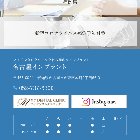
症例集
新型コロナウイルス感染予防対策
〒465-0024 愛知県名古屋市名東区本郷2丁目66-3
052-737-6300
月
火
水
木
金
土
日・祝
09:00～12:30
●
●
●
―
●
△
―
14:00～18:00
●
●
●
―
●
△
―