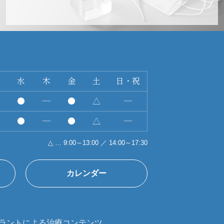
水
木
金
土
日・祝
●
―
●
△
―
●
―
●
△
―
△ … 9:00～13:00 ／ 14:00～17:30
カレンダー
ラントによる治療コンテンツ