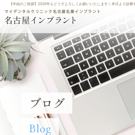
【年始のご挨拶】2026年もどうぞよろしくお願いいたします｜本日より診療
インプラントによる
当院のインプラント
インプラン
治療とは
による治療
につい
ブログ
Blog