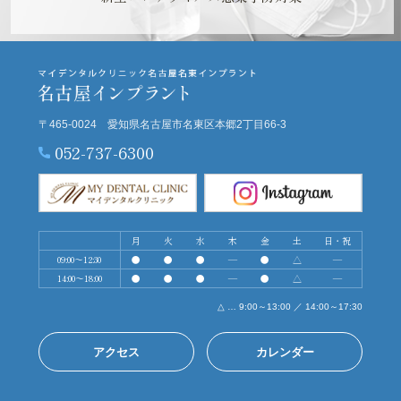
〒465-0024 愛知県名古屋市名東区本郷2丁目66-3
052-737-6300
月
火
水
木
金
土
日・祝
09:00～12:30
●
●
●
―
●
△
―
14:00～18:00
●
●
●
―
●
△
―
△ … 9:00～13:00 ／ 14:00～17:30
アクセス
カレンダー