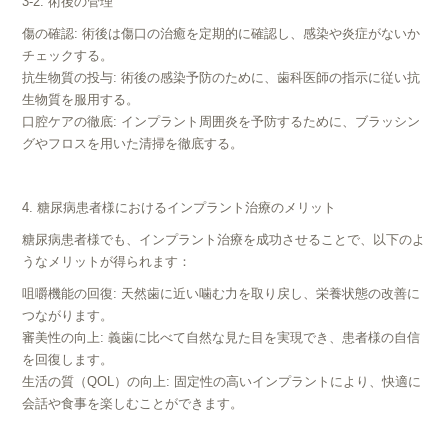
3-2. 術後の管理
傷の確認: 術後は傷口の治癒を定期的に確認し、感染や炎症がないか
チェックする。
抗生物質の投与: 術後の感染予防のために、歯科医師の指示に従い抗
生物質を服用する。
口腔ケアの徹底: インプラント周囲炎を予防するために、ブラッシン
グやフロスを用いた清掃を徹底する。
4. 糖尿病患者様におけるインプラント治療のメリット
糖尿病患者様でも、インプラント治療を成功させることで、以下のよ
うなメリットが得られます：
咀嚼機能の回復: 天然歯に近い噛む力を取り戻し、栄養状態の改善に
つながります。
審美性の向上: 義歯に比べて自然な見た目を実現でき、患者様の自信
を回復します。
生活の質（QOL）の向上: 固定性の高いインプラントにより、快適に
会話や食事を楽しむことができます。