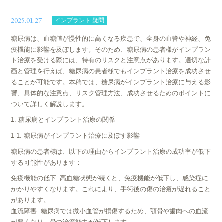
2025.01.27
インプラント 疑問
糖尿病は、血糖値が慢性的に高くなる疾患で、全身の血管や神経、免
疫機能に影響を及ぼします。そのため、糖尿病の患者様がインプラン
ト治療を受ける際には、特有のリスクと注意点があります。適切な計
画と管理を行えば、糖尿病の患者様でもインプラント治療を成功させ
ることが可能です。本稿では、糖尿病がインプラント治療に与える影
響、具体的な注意点、リスク管理方法、成功させるためのポイントに
ついて詳しく解説します。
1. 糖尿病とインプラント治療の関係
1-1. 糖尿病がインプラント治療に及ぼす影響
糖尿病の患者様は、以下の理由からインプラント治療の成功率が低下
する可能性があります：
免疫機能の低下: 高血糖状態が続くと、免疫機能が低下し、感染症に
かかりやすくなります。これにより、手術後の傷の治癒が遅れること
があります。
血流障害: 糖尿病では微小血管が損傷するため、顎骨や歯肉への血流
が悪くなり、骨の治癒能力が低下します。