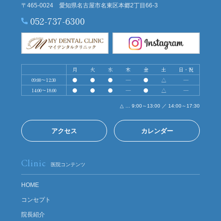
〒465-0024 愛知県名古屋市名東区本郷2丁目66-3
052-737-6300
月
火
水
木
金
土
日・祝
09:00～12:30
●
●
●
―
●
△
―
14:00～18:00
●
●
●
―
●
△
―
△ … 9:00～13:00 ／ 14:00～17:30
アクセス
カレンダー
Clinic
医院コンテンツ
HOME
コンセプト
院長紹介