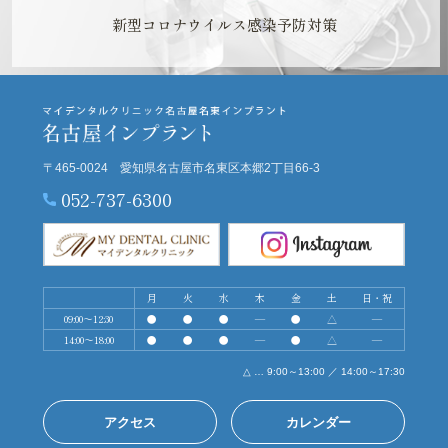
新型コロナウイルス感染予防対策
〒465-0024 愛知県名古屋市名東区本郷2丁目66-3
052-737-6300
月
火
水
木
金
土
日・祝
09:00～12:30
●
●
●
―
●
△
―
14:00～18:00
●
●
●
―
●
△
―
△ … 9:00～13:00 ／ 14:00～17:30
アクセス
カレンダー