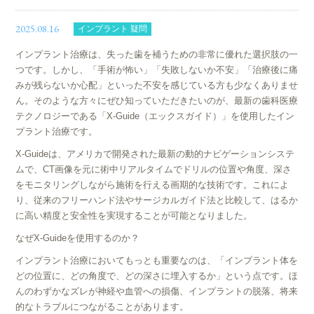
2025.08.16
インプラント 疑問
インプラント治療は、失った歯を補うための非常に優れた選択肢の一
つです。しかし、「手術が怖い」「失敗しないか不安」「治療後に痛
みが残らないか心配」といった不安を感じている方も少なくありませ
ん。そのような方々にぜひ知っていただきたいのが、最新の歯科医療
テクノロジーである「X-Guide（エックスガイド）」を使用したイン
プラント治療です。
X-Guideは、アメリカで開発された最新の動的ナビゲーションシステ
ムで、CT画像を元に術中リアルタイムでドリルの位置や角度、深さ
をモニタリングしながら施術を行える画期的な技術です。これによ
り、従来のフリーハンド法やサージカルガイド法と比較して、はるか
に高い精度と安全性を実現することが可能となりました。
なぜX-Guideを使用するのか？
インプラント治療においてもっとも重要なのは、「インプラント体を
どの位置に、どの角度で、どの深さに埋入するか」という点です。ほ
んのわずかなズレが神経や血管への損傷、インプラントの脱落、将来
的なトラブルにつながることがあります。