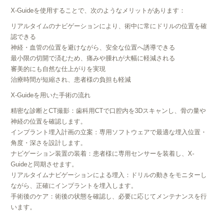
X-Guideを使用することで、次のようなメリットがあります：
リアルタイムのナビゲーションにより、術中に常にドリルの位置を確
認できる
神経・血管の位置を避けながら、安全な位置へ誘導できる
最小限の切開で済むため、痛みや腫れが大幅に軽減される
審美的にも自然な仕上がりを実現
治療時間が短縮され、患者様の負担も軽減
X-Guideを用いた手術の流れ
精密な診断とCT撮影：歯科用CTで口腔内を3Dスキャンし、骨の量や
神経の位置を確認します。
インプラント埋入計画の立案：専用ソフトウェアで最適な埋入位置・
角度・深さを設計します。
ナビゲーション装置の装着：患者様に専用センサーを装着し、X-
Guideと同期させます。
リアルタイムナビゲーションによる埋入：ドリルの動きをモニターし
ながら、正確にインプラントを埋入します。
手術後のケア：術後の状態を確認し、必要に応じてメンテナンスを行
います。